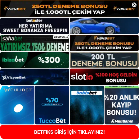
×
BETFIKS GİRİŞ İÇİN TIKLAYINIZ!