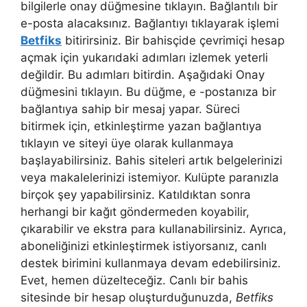
bilgilerle onay düğmesine tıklayın. Bağlantılı bir
e-posta alacaksınız. Bağlantıyı tıklayarak işlemi
Betfiks
bitirirsiniz. Bir bahisçide çevrimiçi hesap
açmak için yukarıdaki adımları izlemek yeterli
değildir. Bu adımları bitirdin. Aşağıdaki Onay
düğmesini tıklayın. Bu düğme, e -postanıza bir
bağlantıya sahip bir mesaj yapar. Süreci
bitirmek için, etkinleştirme yazan bağlantıya
tıklayın ve siteyi üye olarak kullanmaya
başlayabilirsiniz. Bahis siteleri artık belgelerinizi
veya makalelerinizi istemiyor. Kulüpte paranızla
birçok şey yapabilirsiniz. Katıldıktan sonra
herhangi bir kağıt göndermeden koyabilir,
çıkarabilir ve ekstra para kullanabilirsiniz. Ayrıca,
aboneliğinizi etkinleştirmek istiyorsanız, canlı
destek birimini kullanmaya devam edebilirsiniz.
Evet, hemen düzelteceğiz. Canlı bir bahis
sitesinde bir hesap oluşturduğunuzda,
Betfiks