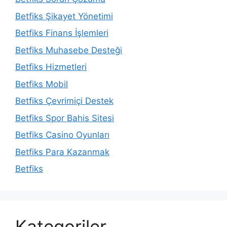
Betfiks Şikayet Yönetimi
Betfiks Finans İşlemleri
Betfiks Muhasebe Desteği
Betfiks Hizmetleri
Betfiks Mobil
Betfiks Çevrimiçi Destek
Betfiks Spor Bahis Sitesi
Betfiks Casino Oyunları
Betfiks Para Kazanmak
Betfiks
Kategoriler