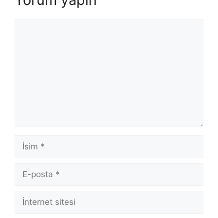
Yorum
İsim
E-
posta
İnternet
sitesi