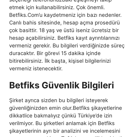
etmek için kullanabilirsiniz. Çok önemli.
Betfiks.Com’u kaydetmeniz için bazı nedenler.
Canlı bahis sitesinde, hesap açma prosedürü
çok basittir. 18 yaş ve üstü iseniz ücretsiz bir
hesap açabilirsiniz. Betfiks kayıt ayrıntılarınızı
vermeniz gerekir. Bu bilgileri verdiğinizde süreç
duracaktır. Bir görevi 15 dakika içinde
bitirebilirsiniz. İlk başta, kişisel bilgilerinizi
vermeniz istenecektir.
Betfiks Güvenlik Bilgileri
Şirket ayrıca sizden bu bilgileri isteyerek
güvenliğinizden emin olur.Betfiks şikayetlerine
dikkatlice bakmalıyız çünkü Türkiye’de izin
verilmiyor. Bu şirketleri anlamak için Betfiks
şikayetlerinin ayrı bir analizini ve incelemesini