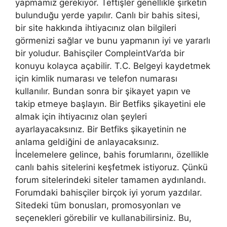
yapmamız gerekiyor. Teftişler genellikle şirketin
bulunduğu yerde yapılır. Canlı bir bahis sitesi,
bir site hakkında ihtiyacınız olan bilgileri
görmenizi sağlar ve bunu yapmanın iyi ve yararlı
bir yoludur. Bahisçiler CompleintVar’da bir
konuyu kolayca açabilir. T.C. Belgeyi kaydetmek
için kimlik numarası ve telefon numarası
kullanılır. Bundan sonra bir şikayet yapın ve
takip etmeye başlayın. Bir Betfiks şikayetini ele
almak için ihtiyacınız olan şeyleri
ayarlayacaksınız. Bir Betfiks şikayetinin ne
anlama geldiğini de anlayacaksınız.
İncelemelere gelince, bahis forumlarını, özellikle
canlı bahis sitelerini keşfetmek istiyoruz. Çünkü
forum sitelerindeki siteler tamamen aydınlandı.
Forumdaki bahisçiler birçok iyi yorum yazdılar.
Sitedeki tüm bonusları, promosyonları ve
seçenekleri görebilir ve kullanabilirsiniz. Bu,