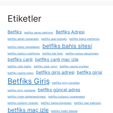
Etiketler
Betfiks
Betfiks Adresi
betfiks adres değişimi
betfiks adres numaraları
betfiks alan bolluğu
betfiks bahis platformu
betfiks bahis sitesi
betfiks bahis seçenekleri
betfiks bahisçi platformu
betfiks bet farkı
betfiks bonus departmanı
betfiks canli
betfiks canli maç izle
betfiks canlı bahis
betfiks canlı yayın
betfiks casino oyunları
betfiks giris adresi
betfiks girisi
betfiks casino sitesi
Betfiks Giriş
betfiks giriş sorunları
betfiks güncel adres
betfiks giriş yenileme
betfiks i̇şlem değerlendirmesi
betfiks kullanıcı i̇ncelemeleri
betfiks kullanıcı oranları
betfiks marka büyümesi
betfiks maç bahisleri
betfiks maç izle
betfiks mobil ödeme