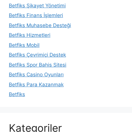
Betfiks Şikayet Yönetimi
Betfiks Finans İşlemleri
Betfiks Muhasebe Desteği
Betfiks Hizmetleri
Betfiks Mobil
Betfiks Çevrimiçi Destek
Betfiks Spor Bahis Sitesi
Betfiks Casino Oyunları
Betfiks Para Kazanmak
Betfiks
Kategoriler