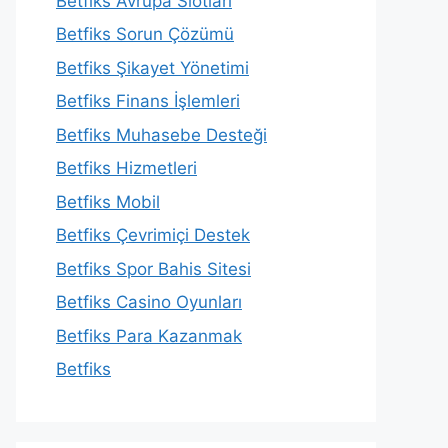
Betfiks Avrupa Slotları
Betfiks Sorun Çözümü
Betfiks Şikayet Yönetimi
Betfiks Finans İşlemleri
Betfiks Muhasebe Desteği
Betfiks Hizmetleri
Betfiks Mobil
Betfiks Çevrimiçi Destek
Betfiks Spor Bahis Sitesi
Betfiks Casino Oyunları
Betfiks Para Kazanmak
Betfiks