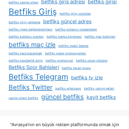
betfiks giris adresi
betfiks girisi
betfiks casino sitesi
Betfiks Giriş
betfiks giriş sorunları
betfiks güncel adres
betfiks giriş yenileme
betfiks i̇şlem değerlendirmesi
betfiks kullanıcı i̇ncelemeleri
betfiks kullanıcı oranları
betfiks marka büyümesi
betfiks maç bahisleri
betfiks maç izle
betfiks mobil ödeme
betfiks para kazanmak
betfiks poker promosyonları
betfiks popülerlik artışı
betfiks promosyon
betfiks sorun çözümü
Betfiks Spor Bahisleri
betfiks tavan oyunu
Betfiks Telegram
betfiks tv izle
Betfiks Twitter
betfiks whatsapp
betfiks yatırım ekleri
güncel betfiks
kayit betfiks
casino sitesi betfiks
"Avrasya'nın en büyük reklam platformunda olmak için