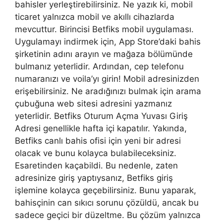
bahisler yerleştirebilirsiniz. Ne yazık ki, mobil
ticaret yalnızca mobil ve akıllı cihazlarda
mevcuttur. Birincisi Betfiks mobil uygulaması.
Uygulamayı indirmek için, App Store’daki bahis
şirketinin adını arayın ve mağaza bölümünde
bulmanız yeterlidir. Ardından, cep telefonu
numaranızı ve voila’yı girin! Mobil adresinizden
erişebilirsiniz. Ne aradığınızı bulmak için arama
çubuğuna web sitesi adresini yazmanız
yeterlidir. Betfiks Oturum Açma Yuvası Giriş
Adresi genellikle hafta içi kapatılır. Yakında,
Betfiks canlı bahis ofisi için yeni bir adresi
olacak ve bunu kolayca bulabileceksiniz.
Esaretinden kaçabildi. Bu nedenle, zaten
adresinize giriş yaptıysanız, Betfiks giriş
işlemine kolayca geçebilirsiniz. Bunu yaparak,
bahisçinin can sıkıcı sorunu çözüldü, ancak bu
sadece geçici bir düzeltme. Bu çözüm yalnızca