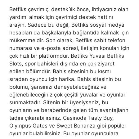
Betfiks çevrimiçi destek i̇lk önce, ihtiyacınız olan
yardımı almak için çevrimiçi destek hattını
arayın. Sadece bu değil, Betfiks sosyal medya
hesapları da başkalarıyla bağlantıda kalmak için
mükemmeldir. Son olarak, Betfiks sabit telefon
numarası ve e-posta adresi, iletişim konuları için
çok hızlı bir platformdur. Betfiks Yuvası Betfiks
Slots, spor bahisleri dışında en çok ziyaret
edilen bölümdür. Bahis sitesinin bu kısmı
sıradan oyuncu için harika. Bahis sitesinin bu
bölümü, şansınızı deneyebileceğiniz ve
eğlenebileceğiniz çok çeşitli yuvalar ve oyunlar
sunmaktadır. Sitenin bir üyesiyseniz, bu
oyunların ve beraberinde gelen tüm avantajların
tadını çıkarabilirsiniz. Casinoda Tasty Buy,
Olympus Gates ve Sweet Bonanza gibi popüler
oyunlar bulabilirsiniz. Bu oyunlar oyunculara