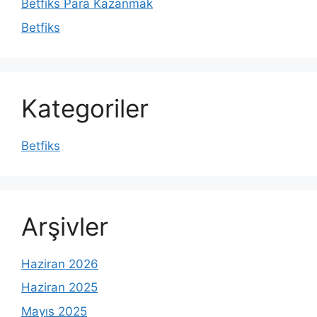
Betfiks Para Kazanmak
Betfiks
Kategoriler
Betfiks
Arşivler
Haziran 2026
Haziran 2025
Mayıs 2025