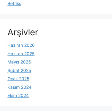
Betfiks
Arşivler
Haziran 2026
Haziran 2025
Mayıs 2025
Şubat 2025
Ocak 2025
Kasım 2024
Ekim 2024