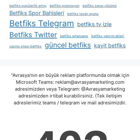
betfiks popülerlik artışı
betfiks promosyon
betfiks sorun çözümü
Betfiks Spor Bahisleri
betfiks tavan oyunu
Betfiks Telegram
betfiks tv izle
Betfiks Twitter
betfiks whatsapp
betfiks yatırım ekleri
güncel betfiks
kayit betfiks
casino sitesi betfiks
"Avrasya'nın en büyük reklam platformunda olmak için
Microsoft Teams:
reklam@avrasyamarketing.com
adresimizden veya Telegram: @Avrasyamarketing
adresimizden irtibat kurabilirsiniz. (Tek iletişim
adreslerimiz teams / telegram ve mail adresimizdir.
Harici hiçbir iletişim adresimiz bulunmamaktadır.
Lütfen itibar etmeyiniz.) Türkiye yasalarına göre 7258
sayılı kanun uyarınca yasa dışı bahis oynamanın
cezaları mevcuttur. Şu an bulunduğunuz site hiç bir
şekilde illegal bahis oyunları oynatmıyor ve oynamaya