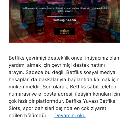
Betfiks çevrimiçi destek i̇lk önce, ihtiyacınız olan
yardımı almak için çevrimiçi destek hattını
arayın. Sadece bu değil, Betfiks sosyal medya
hesapları da başkalarıyla bağlantıda kalmak için
mükemmeldir. Son olarak, Betfiks sabit telefon
numarası ve e-posta adresi, iletişim konuları için
çok hızlı bir platformdur. Betfiks Yuvası Betfiks
Slots, spor bahisleri dışında en çok ziyaret
edilen bölümdür. …
Devamını oku