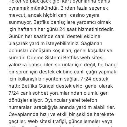
Poker ve blackjack gibi kart oyunlarına bahis
oynamak mümkündür. Birden fazla seçenek
mevcut, ancak hiçbiri canlı casino yayını
sunmuyor. Betfiks bahisçilere yardımcı olmak
için haftanın her günü 24 saat hizmetinizdedir.
Günün her saatinde canlı destek ekibine
ulaşarak yardım isteyebilirsiniz. Sağlanan
bonuslar dönüşüm koşulları, genel koşullar ve
süredir. Ödeme Sistemi Betfiks web sitesi,
yalnızca bahsedilen sorunlar için değil, herhangi
bir sorun için destek ekibine canlı çağrı yapmak
için kullanışlı bir yöntem sağlar. 7-24 destek
hattı: Betfiks Güncel destek ekibi genel olarak
7/24 canlı sohbet yorumlarından olumlu geri
dönüşler alıyor. Oyuncular yerel telefon
numaraları aracılığıyla anında yardım alabilirler.
Cevaplarında hızlı ve etkili bir şekilde harekete
geçtiler. Web sitesi trafiği, güncellemeler veya