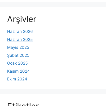
Arşivler
Haziran 2026
Haziran 2025
Mayıs 2025
Şubat 2025
Ocak 2025
Kasım 2024
Ekim 2024