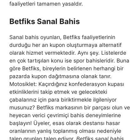
faaliyetleri tamamen yasaldır.
Betfiks Sanal Bahis
Sanal bahis oyunları, Betfiks faaliyetlerinin
durduğu her an kupon oluşturmaya alternatif
olarak hizmet vermektedir. Aynı şey. Listelerde
en çok tartışılan konu ise spor bahisleridir. Buna
göre Betfiks, bireylerin belirlenen herhangi bir
pazarda kupon dağıtmasına olanak tanır.
Motosiklet: Kaçırdığınız konfederasyon kupası
etkinliklerini takip etmek ve gelecekteki
çabalarınız için para biriktirmekle ilgileniyor
musunuz? Betfiks markasının bir parçası olun ve
heyecan verici çevrimiçi bahis deneyimlerine
başlayın! Üyeler, esas olarak destansı hasar
oranlarının yanlış toplanmış olması nedeniyle
talep grupları talep ediyor.
Betfiks sanal bahis