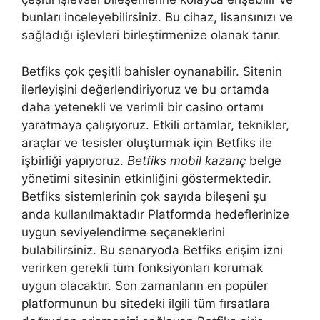
bunları inceleyebilirsiniz. Bu cihaz, lisansınızı ve
sağladığı işlevleri birleştirmenize olanak tanır.
Betfiks çok çeşitli bahisler oynanabilir. Sitenin
ilerleyişini değerlendiriyoruz ve bu ortamda
daha yetenekli ve verimli bir casino ortamı
yaratmaya çalışıyoruz. Etkili ortamlar, teknikler,
araçlar ve tesisler oluşturmak için Betfiks ile
işbirliği yapıyoruz.
Betfiks mobil kazanç
belge
yönetimi sitesinin etkinliğini göstermektedir.
Betfiks sistemlerinin çok sayıda bileşeni şu
anda kullanılmaktadır Platformda hedeflerinize
uygun seviyelendirme seçeneklerini
bulabilirsiniz. Bu senaryoda Betfiks erişim izni
verirken gerekli tüm fonksiyonları korumak
uygun olacaktır. Son zamanların en popüler
platformunun bu sitedeki ilgili tüm fırsatlara