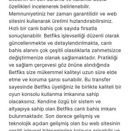
özellikleri incelenerek belirlenebilir.
Memnuniyetiniz her zaman garantilidir ve web
sitesini kullanarak üretimi hızlandırabilirsiniz.
Hızlı bir canlı bahis çok sayıda fırsatla
sonuçlanabilir. Betfiks işlevselliği düzenli olarak
güncellenmekte ve detaylandırılmakta, canlı
bahis alanını çok çeşitli olasılıklarla zahmetsizce
değiştirmenize olanak sağlamaktadır. Pratikliği
ve sağlam çerçevesi göz önüne alındığında
Betfiks size mükemmel kaliteyi uzun süre elde
etme ve koruma şansı sunabilir. Bu transfer
sayesinde Betfiks üyeliğiniz ile birlikte kaliteli bir
oyun konsolu kullanma imkanına sahip
olacaksınız. Kendine özgü bir sistem ve
altyapıya sahip olan Betfiks canlı bahis imkanı
bulunmaktadır. Son derece gelişmiş ve
teknolojik açıdan gelişmiş olan bu web sitesinin
çeşitli işlevsel bileşenlerine kolayca erişebilir ve