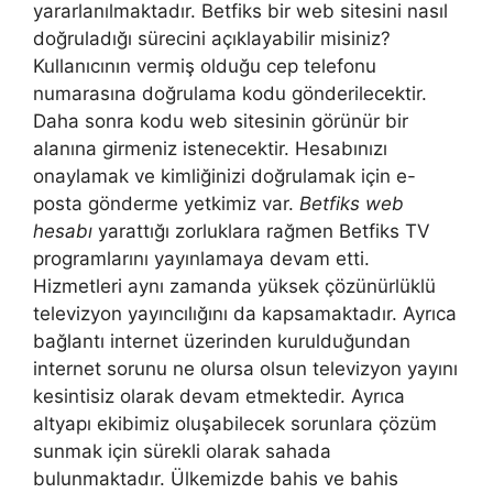
yararlanılmaktadır. Betfiks bir web sitesini nasıl
doğruladığı sürecini açıklayabilir misiniz?
Kullanıcının vermiş olduğu cep telefonu
numarasına doğrulama kodu gönderilecektir.
Daha sonra kodu web sitesinin görünür bir
alanına girmeniz istenecektir. Hesabınızı
onaylamak ve kimliğinizi doğrulamak için e-
posta gönderme yetkimiz var.
Betfiks web
hesabı
yarattığı zorluklara rağmen Betfiks TV
programlarını yayınlamaya devam etti.
Hizmetleri aynı zamanda yüksek çözünürlüklü
televizyon yayıncılığını da kapsamaktadır. Ayrıca
bağlantı internet üzerinden kurulduğundan
internet sorunu ne olursa olsun televizyon yayını
kesintisiz olarak devam etmektedir. Ayrıca
altyapı ekibimiz oluşabilecek sorunlara çözüm
sunmak için sürekli olarak sahada
bulunmaktadır. Ülkemizde bahis ve bahis