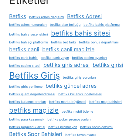
Etiketler
Betfiks
Betfiks Adresi
betfiks adres değişimi
betfiks adres numaraları
betfiks alan bolluğu
betfiks bahis platformu
betfiks bahis sitesi
betfiks bahis seçenekleri
betfiks bahisçi platformu
betfiks bet farkı
betfiks bonus departmanı
betfiks canli
betfiks canli maç izle
betfiks canlı bahis
betfiks canlı yayın
betfiks casino oyunları
betfiks giris adresi
betfiks girisi
betfiks casino sitesi
Betfiks Giriş
betfiks giriş sorunları
betfiks güncel adres
betfiks giriş yenileme
betfiks i̇şlem değerlendirmesi
betfiks kullanıcı i̇ncelemeleri
betfiks kullanıcı oranları
betfiks marka büyümesi
betfiks maç bahisleri
betfiks maç izle
betfiks mobil ödeme
betfiks para kazanmak
betfiks poker promosyonları
betfiks popülerlik artışı
betfiks promosyon
betfiks sorun çözümü
Betfiks Spor Bahisleri
betfiks tavan oyunu