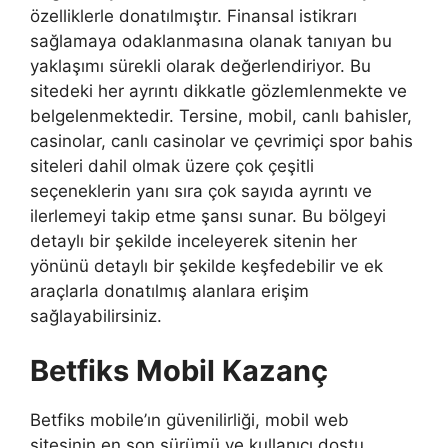
özelliklerle donatılmıştır. Finansal istikrarı
sağlamaya odaklanmasına olanak tanıyan bu
yaklaşımı sürekli olarak değerlendiriyor. Bu
sitedeki her ayrıntı dikkatle gözlemlenmekte ve
belgelenmektedir. Tersine, mobil, canlı bahisler,
casinolar, canlı casinolar ve çevrimiçi spor bahis
siteleri dahil olmak üzere çok çeşitli
seçeneklerin yanı sıra çok sayıda ayrıntı ve
ilerlemeyi takip etme şansı sunar. Bu bölgeyi
detaylı bir şekilde inceleyerek sitenin her
yönünü detaylı bir şekilde keşfedebilir ve ek
araçlarla donatılmış alanlara erişim
sağlayabilirsiniz.
Betfiks Mobil Kazanç
Betfiks mobile’ın güvenilirliği, mobil web
sitesinin en son sürümü ve kullanıcı dostu