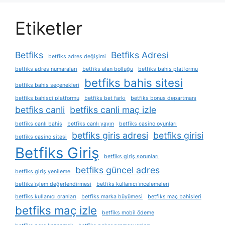
Etiketler
Betfiks
Betfiks Adresi
betfiks adres değişimi
betfiks adres numaraları
betfiks alan bolluğu
betfiks bahis platformu
betfiks bahis sitesi
betfiks bahis seçenekleri
betfiks bahisçi platformu
betfiks bet farkı
betfiks bonus departmanı
betfiks canli
betfiks canli maç izle
betfiks canlı bahis
betfiks canlı yayın
betfiks casino oyunları
betfiks giris adresi
betfiks girisi
betfiks casino sitesi
Betfiks Giriş
betfiks giriş sorunları
betfiks güncel adres
betfiks giriş yenileme
betfiks i̇şlem değerlendirmesi
betfiks kullanıcı i̇ncelemeleri
betfiks kullanıcı oranları
betfiks marka büyümesi
betfiks maç bahisleri
betfiks maç izle
betfiks mobil ödeme