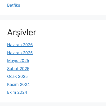
Betfiks
Arşivler
Haziran 2026
Haziran 2025
Mayıs 2025
Şubat 2025
Ocak 2025
Kasım 2024
Ekim 2024