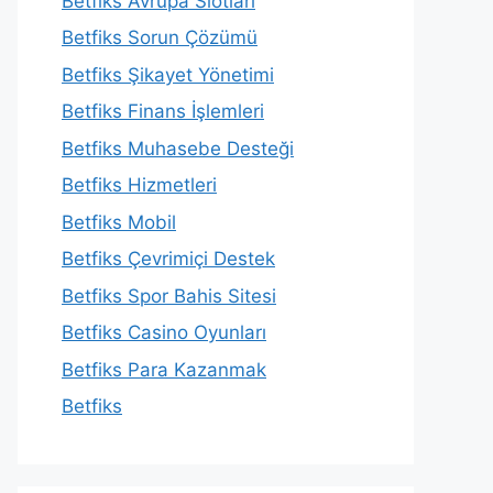
Betfiks Avrupa Slotları
Betfiks Sorun Çözümü
Betfiks Şikayet Yönetimi
Betfiks Finans İşlemleri
Betfiks Muhasebe Desteği
Betfiks Hizmetleri
Betfiks Mobil
Betfiks Çevrimiçi Destek
Betfiks Spor Bahis Sitesi
Betfiks Casino Oyunları
Betfiks Para Kazanmak
Betfiks