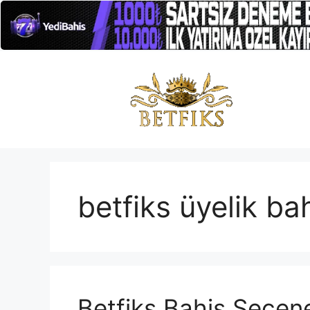
İçeriğe
atla
betfiks üyelik ba
Betfiks Bahis Seçene