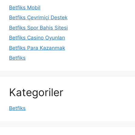
Betfiks Mobil
Betfiks Çevrimiçi Destek
Betfiks Spor Bahis Sitesi
Betfiks Casino Oyunları
Betfiks Para Kazanmak
Betfiks
Kategoriler
Betfiks