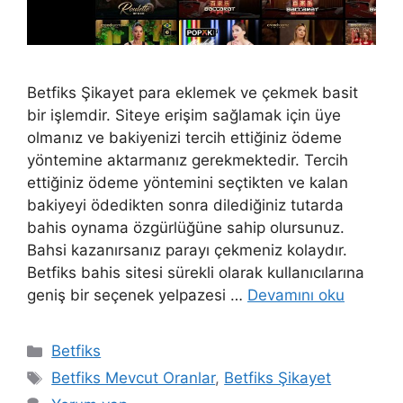
Betfiks Şikayet para eklemek ve çekmek basit
bir işlemdir. Siteye erişim sağlamak için üye
olmanız ve bakiyenizi tercih ettiğiniz ödeme
yöntemine aktarmanız gerekmektedir. Tercih
ettiğiniz ödeme yöntemini seçtikten ve kalan
bakiyeyi ödedikten sonra dilediğiniz tutarda
bahis oynama özgürlüğüne sahip olursunuz.
Bahsi kazanırsanız parayı çekmeniz kolaydır.
Betfiks bahis sitesi sürekli olarak kullanıcılarına
geniş bir seçenek yelpazesi …
Devamını oku
Kategoriler
Betfiks
Etiketler
Betfiks Mevcut Oranlar
,
Betfiks Şikayet