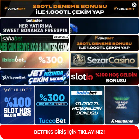
×
BETFIKS GİRİŞ İÇİN TIKLAYINIZ!