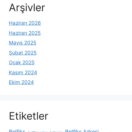
Arşivler
Haziran 2026
Haziran 2025
Mayıs 2025
Şubat 2025
Ocak 2025
Kasım 2024
Ekim 2024
Etiketler
Betfiks
Betfiks Adresi