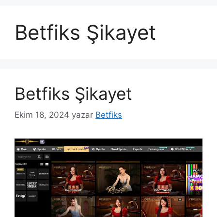
Betfiks Şikayet
Betfiks Şikayet
Ekim 18, 2024
yazar
Betfiks